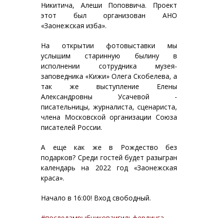
Никитича, Алеши Поповвича. Проект
этот был организован АНО
«Заонежская изба».
На открытии фотовыставки мы
услышим старинную былину в
исполнении сотрудника музея-
заповедника «Кижи» Олега Скобелева, а
так же выступление Елены
Александровны Усачевой -
писательницы, журналиста, сценариста,
члена Московской организации Союза
писателей России.
А еще как же в Рождество без
подарков? Среди гостей будет разыгран
календарь на 2022 год «Заонежская
краса».
Начало в 16:00! Вход свободный.
#последамрыбниковаигильфердинга